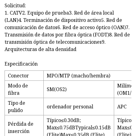
Solicitud:
1. CATV2. Equipo de prueba3. Red de área local
(LAN)4. Terminación de dispositivo activo5. Red de
comunicación de datos6. Red de acceso óptico (OAN)7.
Transmisión de datos por fibra óptica (FODT)8. Red de
transmisión óptica de telecomunicaciones9.
Arquitecturas de alta densidad
Especificación
Conector
MPO/MTP (macho/hembra)
Modo de
Milímet
SM(OS2)
fibra
(OM1/O
Tipo de
ordenador personal
APC
pulido
Típico≤0.30dB;
Típico≤
Pérdida de
Max≤0.75dBTypical≤0.15dB
Max≤0.2
inserción
(Elite)Max≤0.35dB (Elite)
(Elite)M