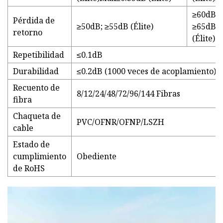
≥60dB;
Pérdida de
≥50dB; ≥55dB (Élite)
≥65dB
retorno
(Élite)
Repetibilidad
≤0.1dB
Durabilidad
≤0.2dB (1000 veces de acoplamiento)
Recuento de
8/12/24/48/72/96/144 Fibras
fibra
Chaqueta de
PVC/OFNR/OFNP/LSZH
cable
Estado de
cumplimiento
Obediente
de RoHS