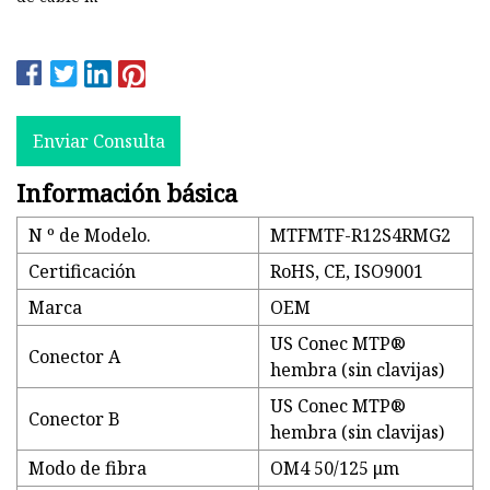
Enviar Consulta
Información básica
N º de Modelo.
MTFMTF-R12S4RMG2
Certificación
RoHS, CE, ISO9001
Marca
OEM
US Conec MTP®
Conector A
hembra (sin clavijas)
US Conec MTP®
Conector B
hembra (sin clavijas)
Modo de fibra
OM4 50/125 μm